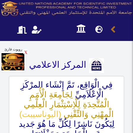
روبوت قارئ
X
المركز الاعلامي
فِي الْوَاقِع، تَمَّ إِنْشَاء المرْكَزِ
الْإعْلَاَمِيِّ
لِجَامِعَةِ الْأُمَمِ
الْمُتَّحِدَةِ لِلْاِسْتِثْمَارِ الْعِلْمِي
الْمِهْنِي وَالتِّقْنِي
(اليوناسيبت)
لِيَكُونَ نَاشِرًا لِكُلِّ مَا هُوَ جَديد