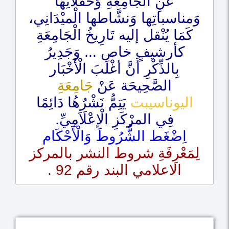
عَنِ الْجَامِعَةِ وَحَفْلَاتِهَا
وَمناسباتِها وَنشَّاطها الْميْدَانِي،
كَمَا يُنْقل إليه تَارِيخُ الْجَامِعَةِ
كأرشيفٍ خاص ... وَجَدِيرُ
بِالذِّكْرِ أَنَّ أغْلَبَ الْأَخْبَار
الصَّحِيحَة عَنْ
جَامِعَةِ
اليوناسيبت
يَتِمُّ نَشْرُهُا دَائِمًا
فِي المرْكَزِ الْإعْلَاَمِيِّ.
اِضْغَط الشُّرُوطَ وَالْأَحْكَام
لِمَعْرِفَةِ شروط النشر بالمركز
الاعلامي البند رقم 92 .