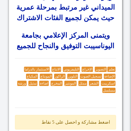
الميداني غير مرتبط بمرحلة عمرية
حيث يمكن لجميع الفئات الاشتراك
ويتمنى المركز الإعلامي بجامعة
اليوناسيبت التوفيق والنجاح للجميع
تعلم
التصوير
الإخراج
التليفزيوني
الانتاج
الاستثمار بالدراما
الإضاءة
تسجيل الصوت
التلوين
الراكور
المونتاج
المكياج
اسكريبت
الشعر
ممثل
المونتير
المخرج
اضاءة
تمثيل
ورشة
مسلسل
اضغط مشاركة و احصل على 5 نقاط