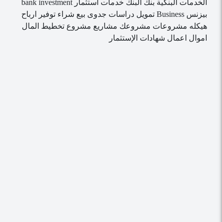
الخدمات البنكية
بنك
البنك
خدمات
استثمار
investment
bank
بيزنس
Business
تمويل
دراسات جدوى
بيع
شراء
توفير
ارباح
هيكله
مشروعات
مشروعك
مشاريع
مشروع
تخطيط
المال
اموال
اعمال
شهادات الإستثمار