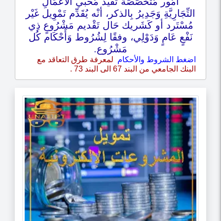
أمُور مُتَخَصِّصَة تُفيد مُحَبِّي الأعْمَالِ
التِّجَارِيَّةِ وَجَدِيرُ بِالذكر، أنْه يُقَدِّم تَمْوِيل غَيْر
مُسْتَرد أو كَشَريك حَال تَقْديم مَشْرُوعٍ ذِي
نَفْعٍ عَامٍ وَدَوْلِي، وفقًا لِشُرُوط وَأَحْكَام كُل
مَشْرُوع.
اضغط الشروط والأحكام
لمعرفة طرق التعاقد مع
البنك الجامعي من البند 67 الى البند 73 .