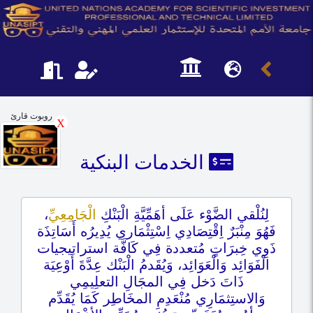
روبوت قارئ
X
الخدمات البنكية
لِنُلْقي الضَّوْء عَلَى أهَمِّيَّةِ الْبَنْكِ
الْجَامِعِيِّ
،
فَهُوَ مِنْبَرٌ اِقْتِصَادِي اِسْتِثْمَاري يُدِيرُه أَسَاتِذَة
ذَوِي خِبرَاتٍ مُتعددة فِي كَافَّة استراتيجيات
الْفَوَائِد وَالْعَوَائِد، وَيُقَدمُ الْبَنْك عِدَّةَ أَوْعِيَة
ذَاتَ دَخل فِي المجَالِ التعلِيمِي
وَالاستِثمَارِي مُنْعَدِمِ المخَاطِر كَمَا يُقَدِّم