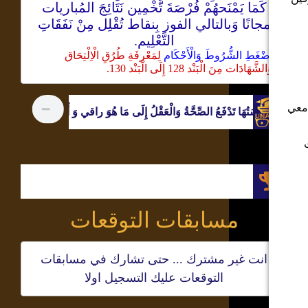
كَمَا يَمْنَحهُمْ فُرْصَةَ تَّخْمِين نَتَائِجَ المُباريات
جانًا وَبالتالي الفوز بِنقاط تُقْلِل مِنْ نَفَقَاتِ
التَّعْلِيم.
ضْغَطِ
الشُّرُوطَ وَالْأَحْكَام
لِمَعْرِفَةِ طُرُقِ الْاِلْتِحَاق
لشَّهَادَات مِنَ الْبَنْد 128 إِلَى الْبَنْد 130.
 مَا هُوَ راقي وَ أَكْثَرُ سِلَامٍ وَ مَحَبَّةٌ كَمَا تُرِيحُ تَدَفُّقُ الدَّمِ بِالْجِسْمِ
كَيْفَ اُص
مسابقات التوقعات
انت غير مشترك ... حتى تشارك في مسابقات
التوقعات عليك التسجيل اولا