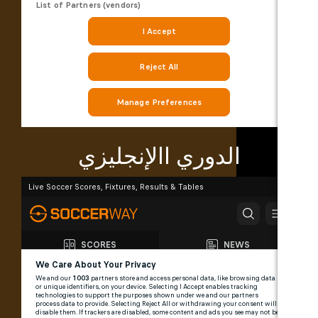
الدوري االإنجليزي