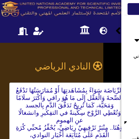
النادي الرياضي
رِّيَاضَة سَوَاءً بِمُشَاهَدتِهَا أَوْ مُمَارَسَتُهَا تَدْفَعُ
لصِّحةَ وَالْعَقْل إِلَى مَا هُوَ راقي وَأَكْثرَ سلَامًا
وَمَحَبَّة، كَمَا تُرِيحُ تَدَفُّقَ الدَّمِ بِالجسد
وَتُعْطِي الرَّوْحَ سِكِّينةً في التفِكيرِ وانشغالًا
عنِ الهموم
هُنَا.. مِنْبَرٌِ تَرْفِيهِيٌ رِيَاضِيِّ، يُحْفِّزُ مُحبِّي كُرَةِ
الْقَدَمِ عَلَى مُتَابَعَة أَخْبَارِ النوادي،