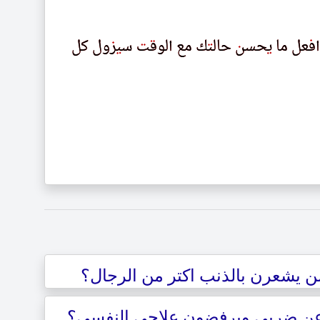
 افعل ما يحسن حالتك مع الوقت سيزول كل
 اڡعل ما ىحسں حالٮك مع الوٯٮ سىرول كل
من يشعرن بالذنب اكتر من الرجال؟
 عن ضربي ويرفضون علاجي النفسي؟