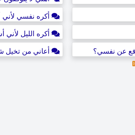
أكره نفسي لأني أ
أكره الليل لأني أ
افع عن نفسي؟
أعاني من تخيل ش
1