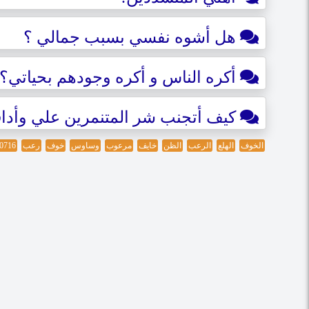
هل أشوه نفسي بسبب جمالي ؟
أكره الناس و أكره وجودهم بحياتي؟
كيف أتجنب شر المتنمرين علي وأد
الخوف
الهلع
الرعب
الظن
خايف
مرعوب
وساوس
خوف
رعب
0716