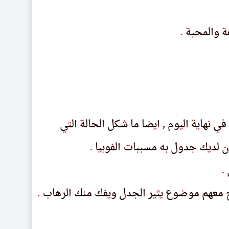
فة والمحبة
ڡه والمحٮه
.
.
نهاية اليوم , ايضا ما شكل الحالة التي
ٮهاىه الىوم , اىصا ما سكل الحاله الٮى
 لديك جدول به مسببات الفوبيا
 لدىك حدول ٮه مسٮٮاٮ الڡوٮىا
.
.
.
.
فتح معهم موضوع يثير الجدل ويفك منك الرهاب
ڡٮح معهم موصوع ىٮىر الحدل وىڡك مٮك الرهاٮ
.
.