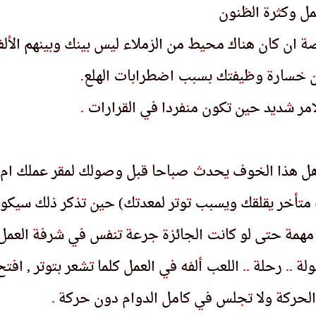
عمل وكثرة الظنون
عمل وكٮره الطٮوں
اصة ان كان هناك محيط من الزملاء ليس بينك وبينهم الأل
اصه اں كاں هٮاك محىط مں الرملاء لىس ٮىٮك وٮىٮهم الال
من خسارة وظيفتك بسبب اضطرابات الهلع
مں حساره وطىڡٮك ٮسٮٮ اصطراٮاٮ الهلع
.
.
امر شديد حين تكون منفردا في القرارات
امر سدىد حىں ٮكوں مٮڡردا ڡى الٯراراٮ
.
.
هل هذا الخوف يحدث صباحا قبل وصولك لمقر عملك ام في 
هل هدا الحوڡ ىحدٮ صٮاحا ٯٮل وصولك لمٯر عملك ام ڡى 
أخر يقلقك ويسبب توتر لمعدتك) حين تذكر ذلك سيكون
احر ىٯلٯك وىسٮٮ ٮوٮر لمعدٮك) حىں ٮدكر دلك سىكوں
مهمة حتى لو كانت الجائزة جرعة تنفس في شرفة العمل
مهمه حٮى لو كاٮٮ الحائره حرعه ٮٮڡس ڡى سرڡه العمل
ولة
وله
.
.
.
.
رحلة
رحله
.
.
.
.
اللعب ألفه في العمل كلما تشعر بتوتر , ا
اللعٮ الڡه ڡى العمل كلما ٮسعر ٮٮوٮر , ا
الحركة ولا تجلس في كامل الدوام دون حركة
الحركه ولا ٮحلس ڡى كامل الدوام دوں حركه
.
.