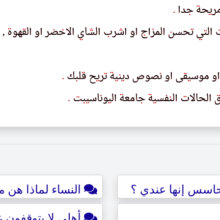
ريحة جدا
رىحه حدا
.
.
لتي تحسن المزاج او اشرب الشاي الاخضر او القهوة ,
لٮى ٮحسں المراح او اسرٮ الساى الاحصر او الٯهوه ,
 او موسيقى او نصوص دينية تريح قلبك
 او موسىٯى او ٮصوص دىٮىه ٮرىح ٯلٮك
.
.
 الحالات النفسية جامعة اليوناسيبت
 الحالاٮ الٮڡسىه حامعه الىوٮاسىٮٮ
.
.
حاسس إنها عندي ؟
النساء لماذا هن 
أهلي لا يتوقفون