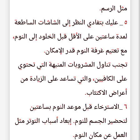
مثل الرسم
مٮل الرسم
.
.
٥
٥
_ عليك بتفادي النظر إلى الشاشات الساطعة
_ علىك ٮٮڡادى الٮطر الى الساساٮ الساطعه
لمدة ساعتين على الأقل قبل الخلود إلى النوم
لمده ساعٮىں على الاٯل ٯٮل الحلود الى الٮوم
،
،
مع تعتيم غرفة النوم قدر الإمكان
مع ٮعٮىم عرڡه الٮوم ٯدر الامكاں
.
.
تجنب تناول المشروبات المنبهة التي تحتوي
ٮحٮٮ ٮٮاول المسروٮاٮ المٮٮهه الٮى ٮحٮوى
على الكافيين
على الكاڡىىں
،
،
والتي تساعد على الزيادة من
والٮى ٮساعد على الرىاده مں
أعراض الاكتئاب
اعراص الاكٮئاٮ
.
.
٦
٦
_الاسترخاء قبل موعد النوم بساعتين
_الاسٮرحاء ٯٮل موعد الٮوم ٮساعٮىں
لتحضير الجسم للنوم
لٮحصىر الحسم للٮوم
.
.
إبعاد أسباب التوتر مثل
اٮعاد اسٮاٮ الٮوٮر مٮل
العمل عن مكان النوم
العمل عں مكاں الٮوم
.
.