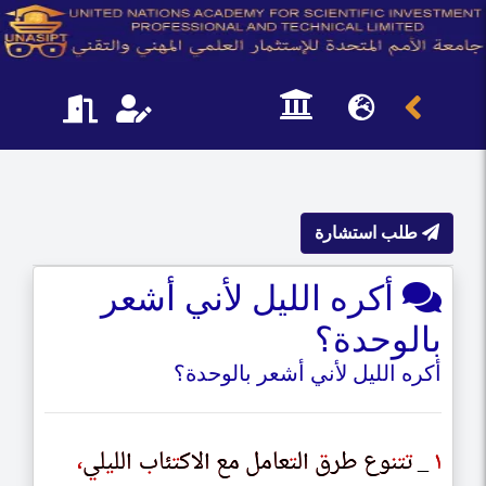
طلب استشارة
أكره الليل لأني أشعر
بالوحدة؟
أكره الليل لأني أشعر بالوحدة؟
١
١
_ تتنوع طرق التعامل مع الاكتئاب الليلي
_ ٮٮٮوع طرٯ الٮعامل مع الاكٮئاٮ اللىلى
،
،