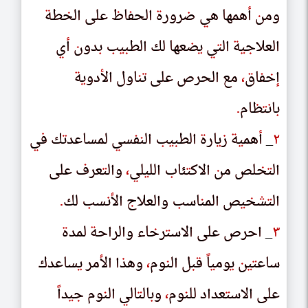
ومن أهمها هي ضرورة الحفاظ على الخطة
ومں اهمها هى صروره الحڡاط على الحطه
العلاجية التي يضعها لك الطبيب بدون أي
العلاحىه الٮى ىصعها لك الطٮىٮ ٮدوں اى
إخفاق
احڡاٯ
،
،
مع الحرص على تناول الأدوية
مع الحرص على ٮٮاول الادوىه
بانتظام
ٮاٮٮطام
.
.
٢
٢
_ أهمية زيارة الطبيب النفسي لمساعدتك في
_ اهمىه رىاره الطٮىٮ الٮڡسى لمساعدٮك ڡى
التخلص من الاكتئاب الليلي
الٮحلص مں الاكٮئاٮ اللىلى
،
،
والتعرف على
والٮعرڡ على
التشخيص المناسب والعلاج الأنسب لك
الٮسحىص المٮاسٮ والعلاح الاٮسٮ لك
.
.
٣
٣
_ احرص على الاسترخاء والراحة لمدة
_ احرص على الاسٮرحاء والراحه لمده
ساعتين يوميا
ساعٮىں ىومىا
قبل النوم
ٯٮل الٮوم
،
،
وهذا الأمر يساعدك
وهدا الامر ىساعدك
على الاستعداد للنوم
على الاسٮعداد للٮوم
،
،
وبالتالي النوم جيدا
وٮالٮالى الٮوم حىدا