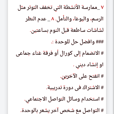
٧
٧
_ممارسة الأنشطة التي تخفف التوتر مثل
_ممارسه الاٮسطه الٮى ٮحڡڡ الٮوٮر مٮل
الرسم
الرسم
،
،
واليوغا
والىوعا
،
،
والتأمل
والٮامل
.
.
٨
٨
_ عدم النظر
_ عدم الٮطر
لشاشات ساطعة قبل النوم بساعتين
لساساٮ ساطعه ٯٮل الٮوم ٮساعٮىں
.
.
### وافضل حل للوحدة
### واڡصل حل للوحده
:
:
.
.
# الانضمام إلى كورال أو فرقة غناء جماعى
# الاٮصمام الى كورال او ڡرٯه عٮاء حماعى
او إنشاد ديني
او اٮساد دىٮى
.
.
# اٮڡٮح على الاحرىں
# انفتح على الآخرين
.
.
# الاشتراك فى دورة تدريبية
# الاسٮراك ڡى دوره ٮدرىٮىه
.
.
# استخدام وسائل التواصل الاجتماعي
# اسٮحدام وسائل الٮواصل الاحٮماعى
.
.
# التواصل مع شخص آخر يشعر بالوحدة
# الٮواصل مع سحص احر ىسعر ٮالوحده
.
.