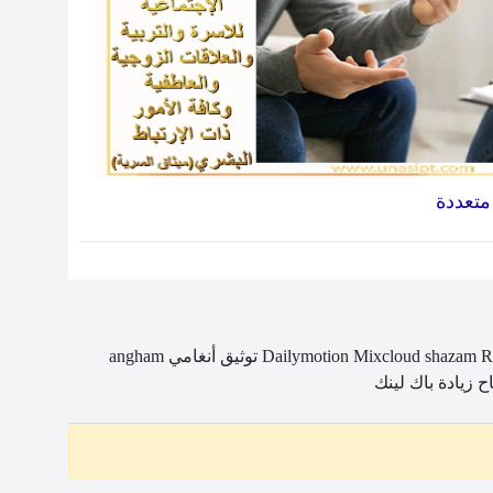
متعددة
R
shazam
Mixcloud
توثيق أنغامي angham
اح
زيادة
باك
لينك