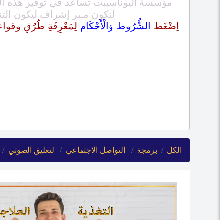
مؤسسة اليوناسيبت تساعد في توفير هذه الم
لتكون منبر إشراف ليكون الت
اِضْغَط
الشُّرُوط وَالْأَحْكَام
لِمَعْرِفَةِ طُرُقِ وقواعدَ الشِّرَاء
الكل
برمجة
التواصل الاجتماعي
التعليق الصوتي