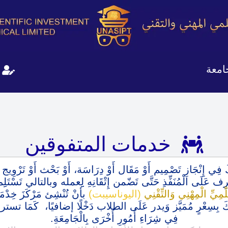
امعة
خدمات المتفوقين
مُكَ فِي إِنْجَازِ تَصْمِيم أَوْ مَقَال أَوْ دِرَاسَة، أَوْ بَحْث أَوْ
عَلَى الْمُنَفِّذِ حَتَّى تَضّمن إِتْقَانِهِ لِِِعمله وبالتالي تَسْتَلِِم 
عِلْمِيِّ الْمِهْنِي وَالتِّقْنِي
(اليوناسيبت)
بأنْ تُنْشِئ مَرْكَزَ خِدْمَة ي
 أَعْمَالِكَ بِسِعْرٍ مُمَيَّز وَيدر عَلَى الطلاب دَخْلًا إضافيًا، كَمَا
فِي شِرَاءِ أُمُورِ أُخْرَى بِالْجَامِعَةِ.