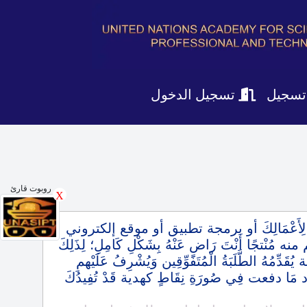
تسجيل
تسجيل الدخول
روبوت قارئ
X
 تَرْوِيج لِأَعْمَالِكَ أو برمجة تطبيق أو موقع إلكتروني
منه مُنْتجًا أَنْتَ رَاضٍ عَنْهُ بِشَكْلِ كَامِلِ؛ لِذَلِكَ
ُقَدِّمُهُ الطَّلَبَةُ الْمُتَفَوِّقِين وَيُشْرِفُ عَلَيْهمِ
 تسترد مَا دفعت فِي صُورَةِ نِقَاطٍ كهدية قَدْ تُفِيدُكَ