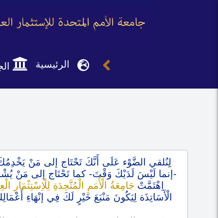
الرئيسية
الج
لِِنُلقي الضَّوْء عَلَى أَنَّكَ تَحْتَاج إلى مَنْ يَخْدِ
-إنما لَيْسَ لَدَيْكَ وَقْتَ- كما تَحْتَاج إلى مَنْ يُشْرِف 
اِهْتَمَّتْ
جَامِعَةُ الْأُمَمِ الْمُتَّحِدَةِ لِلْاِسْتِثْمَارِ الْ
الْأَسَاتِذَة لِيَكُونَ مَنْبَعَ خَيْرٍ لَكَ فِي إنْهَاءِ