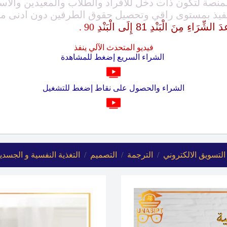
نصة لتكون ذات دخل للأفراد والطلاب والمعيدين والاسا
نفيذ بمستوى راقي وتحصيل حقوق الطرفين دون ادنى م
ِ مِنَ الْبَنْدِ 81 إِلَى الْبَنْدِ
90 .
فيديو المتحدث الآلي ينفذ
الشراء السريع إضغط للمشاهدة
الشراء والحصول على نقاط إضغط للتشغيل
التسويق الالكتروني
الترجمة
التصميم
التغذية النفسية و الجسدي